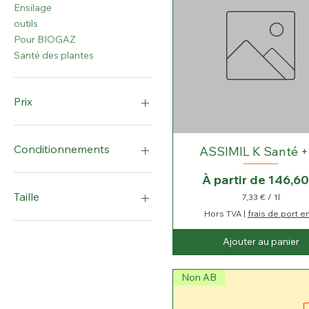
Ensilage
outils
Pour BIOGAZ
Santé des plantes
Prix
0 €
580 €
Conditionnements
ASSIMIL K Santé +
1 sachet de 30g
Prix promotionnel
À partir de
146,60
10kg
Taille
7,33 €
/
1l
10L
7
Hors TVA
|
frais de port e
,
20L
F: poudre
3
25kg
MG1
Ajouter au panier
3
2KG
MG1S
€
5L
MG2
p
Non AB
a
8KG
MG3
r
Cubi de 1000L
1