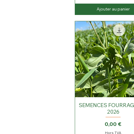
5
0
Ajouter au panier
€
p
a
r
1
L
i
t
r
e
SEMENCES FOURRAG
2026
Prix
0,00 €
Hors TVA