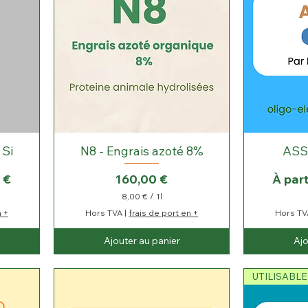
 Si
N8 - Engrais azoté 8%
ASS
Prix
Prix 
 €
160,00 €
À part
8,00 €
/
1l
8
n +
Hors TVA
|
frais de port en +
Hors TV
,
0
Ajouter au panier
Ajo
0
€
p
UTILISABLE
a
r
1