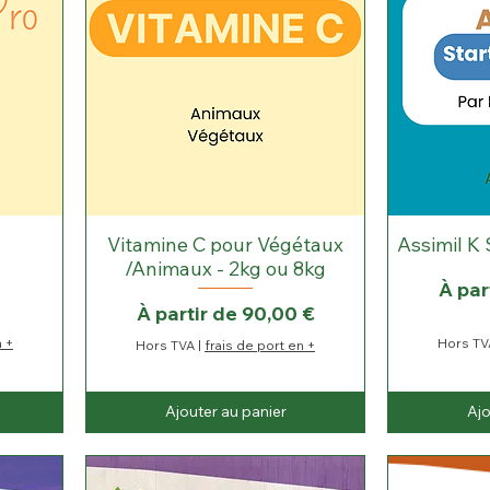
L
i
t
r
e
Vitamine C pour Végétaux
Assimil K 
/Animaux - 2kg ou 8kg
Prix 
À par
Prix promotionnel
À partir de
90,00 €
n +
Hors TV
Hors TVA
|
frais de port en +
Ajouter au panier
Ajo