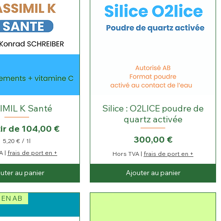
IMIL K Santé
Silice : O2LICE poudre de
quartz activée
promotionnel
ir de
104,00 €
Prix
300,00 €
5,20 €
/
1l
5
A
|
frais de port en +
Hors TVA
|
frais de port en +
,
2
uter au panier
Ajouter au panier
0
€
p
 EN AB
a
r
1