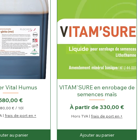
er Vital Humus
VITAM'SURE en enrobage de
semences maïs
Prix
580,00 €
Prix promotionnel
À partir de
330,00 €
80,00 €
/
10l
5
A
|
frais de port en +
Hors TVA
|
frais de port en +
8
0
,
0
uter au panier
Ajouter au panier
0