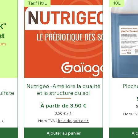
Tarif Ht/L
10L
Nutrigeo -Améliore la qualité
Ploch
ulfate
et la structure du sol
Prix promotionnel
À partir de
3,50 €
5
3,50 €
/
1l
Hors TV
3
Hors TVA
|
frais de port en +
n +
,
5
Ajouter au panier
Ajo
0