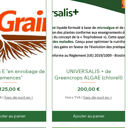
1
L
i
t
r
e
 E "en enrobage de
UNIVERSALIS + de
emences"
Greencrops ALGAE (chlorell)
Prix
Prix
125,00 €
200,00 €
A
|
frais de port en +
Hors TVA
|
frais de port en +
uter au panier
Ajouter au panier