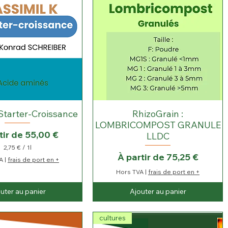
L
i
t
r
e
Starter-Croissance
RhizoGrain :
LOMBRICOMPOST GRANULE
promotionnel
tir de
55,00 €
LLDC
2,75 €
/
1l
Prix promotionnel
À partir de
75,25 €
2
A
|
frais de port en +
,
7
Hors TVA
|
frais de port en +
5
uter au panier
Ajouter au panier
€
p
a
cultures
r