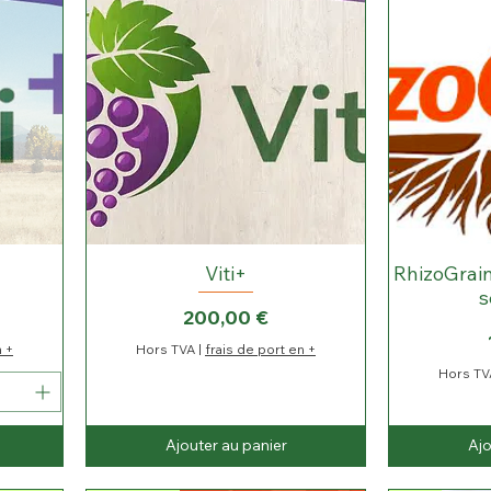
Viti+
RhizoGrain
s
Prix
200,00 €
n +
Hors TVA
|
frais de port en +
Hors TV
Ajouter au panier
Ajo