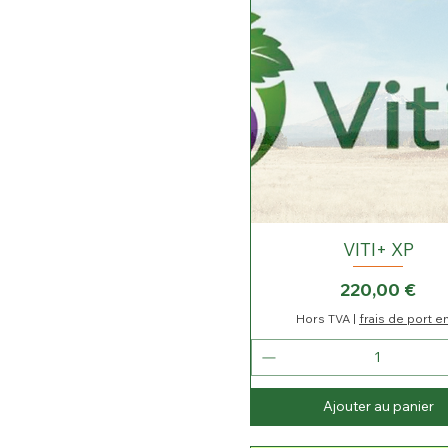
a
r
5
L
i
t
r
e
s
VITI+ XP
Prix
220,00 €
Hors TVA
|
frais de port e
Ajouter au panier