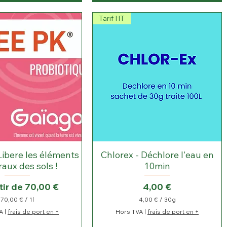
€
Tarif HT
p
a
r
1
0
L
i
t
r
e
s
Libere les éléments
Chlorex - Déchlore l'eau en
aux des sols !
10min
promotionnel
Prix
tir de
70,00 €
4,00 €
70,00 €
/
1l
4,00 €
/
30g
7
4
A
|
frais de port en +
Hors TVA
|
frais de port en +
0
,
,
0