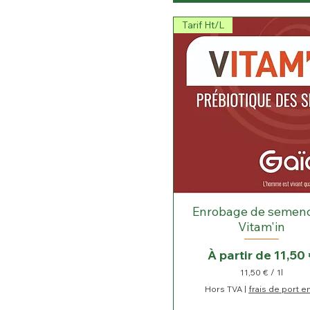
Tarif Ht/L
Enrobage de semenc
Vitam'in
Prix promotionne
À partir de
11,50 
11,50 €
/
1l
1
Hors TVA
|
frais de port e
1
,