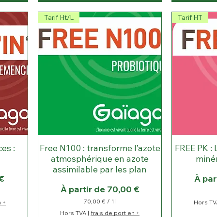
€
p
Tarif Ht/L
Tarif HT
a
r
1
L
i
t
r
e
es :
Free N100 : transforme l’azote
FREE PK : 
atmosphérique en azote
minér
assimilable par les plan
l
Prix 
€
À par
Prix promotionnel
À partir de
70,00 €
70,00 €
/
1l
n +
Hors TV
7
Hors TVA
|
frais de port en +
0