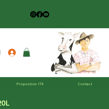
Proposition ITK
Contact
20L