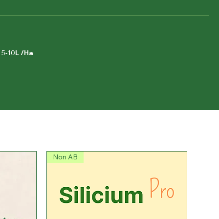
: 5-10
L /Ha
Non AB