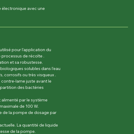
e électronique avec une
ilisé pour l'application du
e processus de récolte .
sation et sa robustesse.
e biologiques solubles dans l'eau
fs, corrosifs ou très visqueux .
 contre-lame juste avant le
partition des bactéries
 alimenté par le système
n maximale de 100 W.
de de la pompe de dosage par
ctuelle. La quantité de liquide
tesse de la pompe.