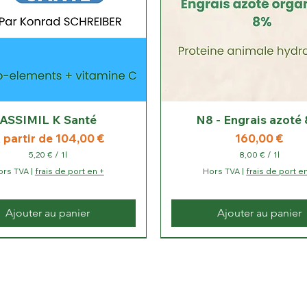
ASSIMIL K Santé
N8 - Engrais azoté
rix promotionnel
Prix
 partir de
104,00 €
160,00 €
5,20 €
/
1l
8,00 €
/
1l
5
8
ors TVA
|
frais de port en +
Hors TVA
|
frais de port e
,
,
2
0
0
0
Ajouter au panier
Ajouter au panier
€
€
p
p
a
a
300 € Ht/10kg
r
r
1
1
L
L
i
i
t
t