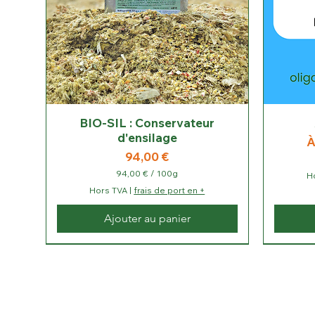
BIO-SIL : Conservateur
d'ensilage
P
À
Prix
94,00 €
94,00 €
/
100g
H
9
Hors TVA
|
frais de port en +
4
,
Ajouter au panier
0
0
Tarif HT
Tarif Ht/L
Tarif Ht/L
AB
Tarif HT
€
p
a
r
1
0