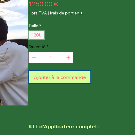
Prix
1 250,00 €
Hors TVA
|
frais de port en +
Taille
*
120L
Quantité
*
Ajouter à la commande
KIT d'Applicateur complet :