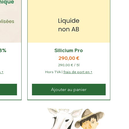
 8%
Silicium Pro
Prix
290,00 €
290,00 €
/
5l
2
n +
Hors TVA
|
frais de port en +
9
0
,
0
Ajouter au panier
0
€
p
a
r
5
L