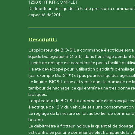
1250 € HT KIT COMPLET
Distributeurs de liquides à haute pression a command
capacité de120L.
Descriptif :
L’applicateur de BIO-SIL a commande électrique est a ut
liquide biologique( BIO-SIL) dans l' ensilage pendant l
L'unité de dosage est caractérisée par la facilité d'utili
Il a été développé pour l'utilisation d'additifs d'ensilag
(par exemple Bio-Sil ® ) et pas pour les liquides agressi
Le liquide BIOSIL dilué est versé dans le domaine de la
tambour de hachage, ce qui entraîne une très bonne ré
lactiques.
L’applicateur de BIO-SIL a commande électronique est
électrique de 12 V du véhicule et a une consommatio
Le réglage de la mesure se fait au boitier de comman
bouton.
Le débitmètre à flotteur indique la quantité de dosage a
est contrôlée par une commande électronique de la vi