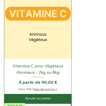
Vitamine C pour Végétaux
/Animaux - 2kg ou 8kg
Prix promotionnel
À partir de
90,00 €
Hors TVA
|
frais de port en +
Ajouter au panier
3000 € Ht