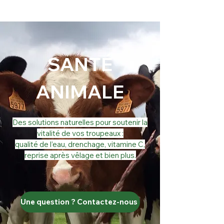
SANTÉ
ANIMALE
Des solutions naturelles pour soutenir la
vitalité de vos troupeaux :
qualité de l’eau, drenchage, vitamine C,
reprise après vêlage et bien plus.
Une question ? Contactez-nous