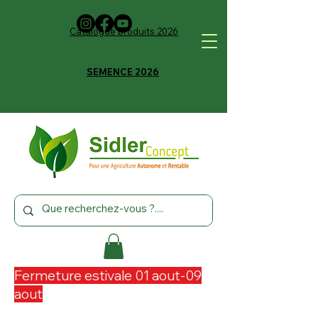
Catalogue produits 2026
SEMENCE 2026
Fermeture estivale 01 aout-09
aout