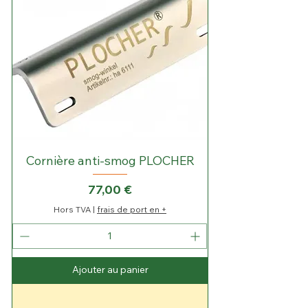
Cornière anti-smog PLOCHER
Prix
77,00 €
Hors TVA
|
frais de port en +
Ajouter au panier