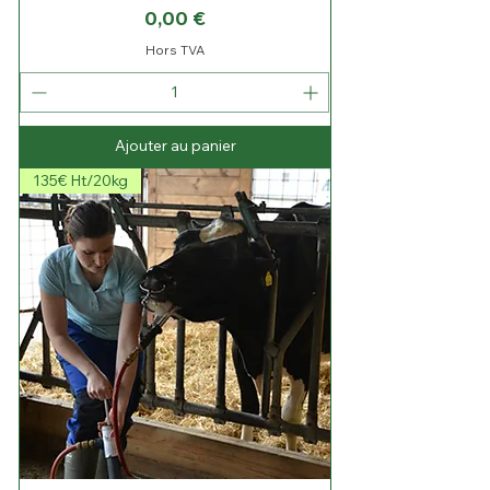
Prix
0,00 €
Hors TVA
Ajouter au panier
135€ Ht/20kg