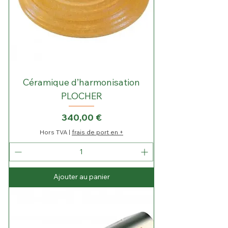
i
l
o
g
r
a
m
m
e
s
Céramique d’harmonisation
PLOCHER
Prix
340,00 €
Hors TVA
|
frais de port en +
Ajouter au panier