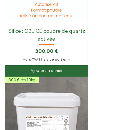
Silice : O2LICE poudre de quartz
activée
Prix
300,00 €
Hors TVA
|
frais de port en +
Ajouter au panier
300 € Ht/10kg