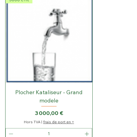
Plocher Kataliseur - Grand
modele
Prix
3 000,00 €
Hors TVA
|
frais de port en +