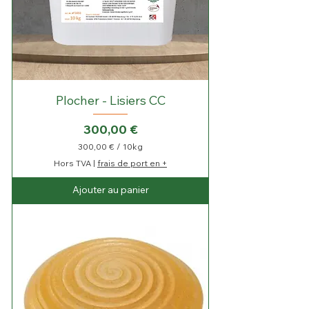
l
o
g
r
a
m
m
e
s
Plocher - Lisiers CC
Prix
300,00 €
300,00 €
/
10kg
3
Hors TVA
|
frais de port en +
0
0
Ajouter au panier
,
0
0
€
p
a
r
1
0
K