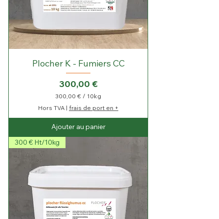
Plocher K - Fumiers CC
Prix
300,00 €
300,00 €
/
10kg
3
Hors TVA
|
frais de port en +
0
0
Ajouter au panier
,
0
300 € Ht/10kg
0
€
p
a
r
1
0
K
i