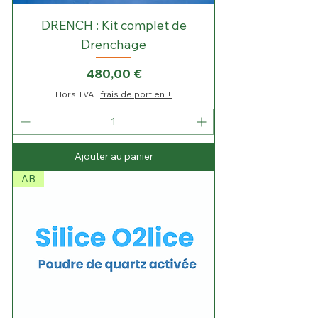
DRENCH : Kit complet de
Drenchage
Prix
480,00 €
Hors TVA
|
frais de port en +
Ajouter au panier
AB