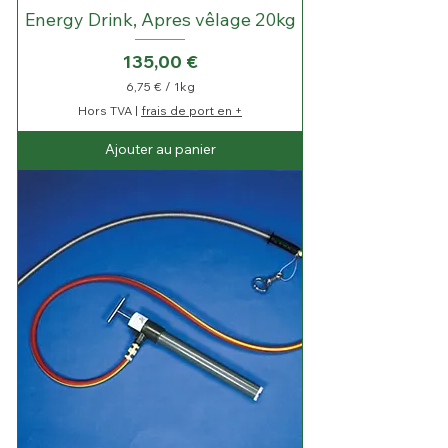
Energy Drink, Apres vêlage 20kg
Prix
135,00 €
6,75 €
/
1kg
6
Hors TVA
|
frais de port en +
,
7
Ajouter au panier
5
€
p
a
r
1
K
i
l
o
g
r
a
m
m
e