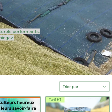
turels performants.
biogaz.
Trier par
Tarif HT