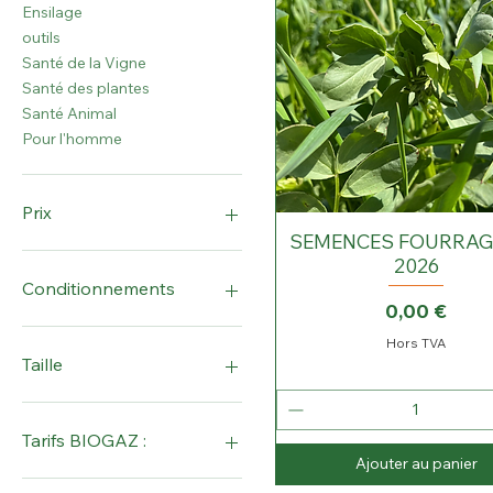
Ensilage
outils
Santé de la Vigne
Santé des plantes
Santé Animal
Pour l'homme
Prix
SEMENCES FOURRAG
2026
0 €
5 000 €
Conditionnements
Prix
0,00 €
1 sachet de 30g
Hors TVA
100g
Taille
25kg
120L
Tarifs BIOGAZ :
Ajouter au panier
tarif moins de 40 sachets