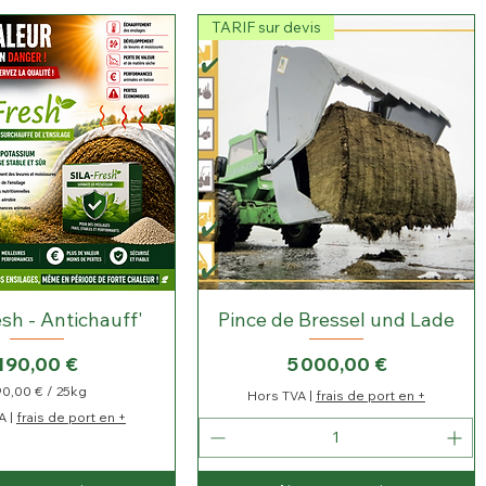
a
r
TARIF sur devis
1
0
0
G
r
a
m
m
e
s
esh - Antichauff'
Pince de Bressel und Lade
Prix
Prix
190,00 €
5 000,00 €
90,00 €
/
25kg
Hors TVA
|
frais de port en +
1
A
|
frais de port en +
9
0
,
0