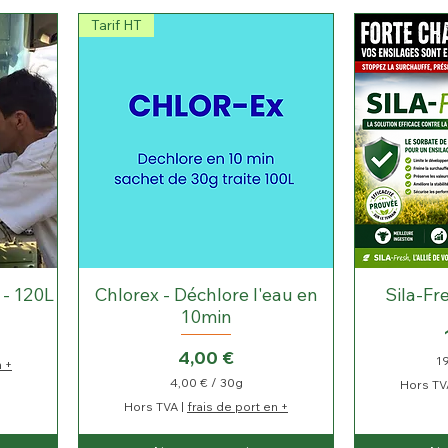
a
r
Tarif HT
1
0
0
G
r
a
m
m
e
s
 - 120L
Chlorex - Déchlore l'eau en
Sila-Fr
10min
Prix
4,00 €
1
n +
4,00 €
/
30g
Hors TV
4
Hors TVA
|
frais de port en +
,
0
0