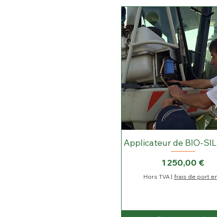
tarif plus de 40 sachets
Applicateur de BIO-SIL
Prix
1 250,00 €
Hors TVA
|
frais de port e