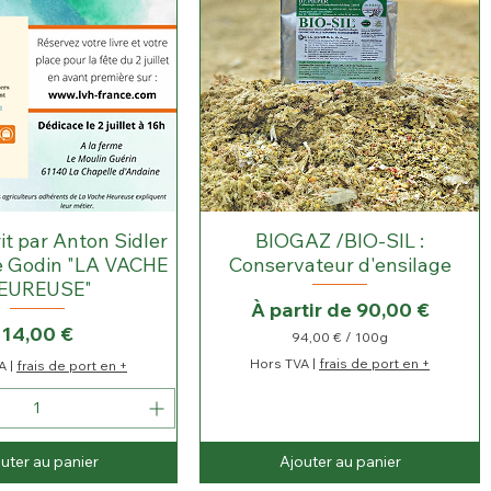
it par Anton Sidler
BIOGAZ /BIO-SIL :
pe Godin "LA VACHE
Conservateur d'ensilage
EUREUSE"
Prix promotionnel
À partir de
90,00 €
Prix
14,00 €
94,00 €
/
100g
9
Hors TVA
|
frais de port en +
A
|
frais de port en +
4
,
0
0
uter au panier
Ajouter au panier
€
p