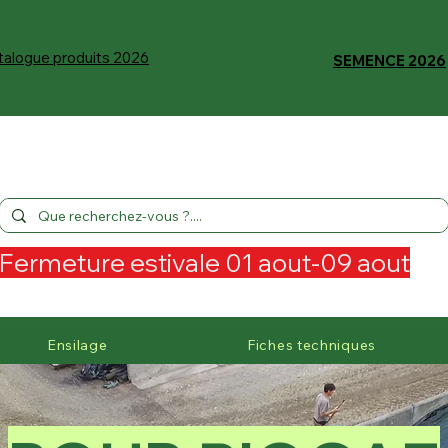
talogue produits 2026
SEMENCE 2026
Fermeture estivale 01 aout-09 aout
Ensilage
Fiches techniques