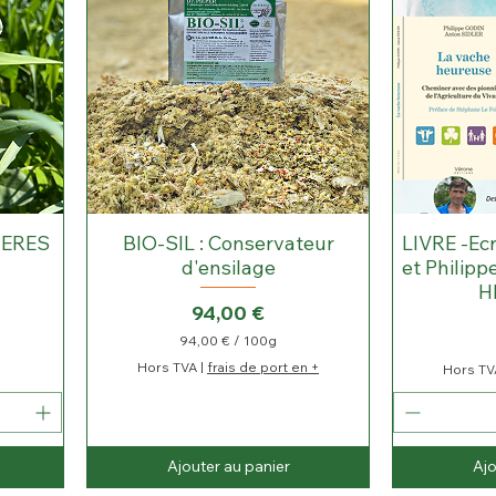
ERES
BIO-SIL : Conservateur
LIVRE -Ecr
d'ensilage
et Philip
H
Prix
94,00 €
94,00 €
/
100g
9
Hors TVA
|
frais de port en +
Hors TV
4
,
0
0
Ajouter au panier
€
Ajo
p