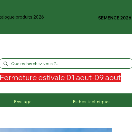
talogue produits 2026
SEMENCE 2026
Fermeture estivale 01 aout-09 aout
Ensilage
Fiches techniques