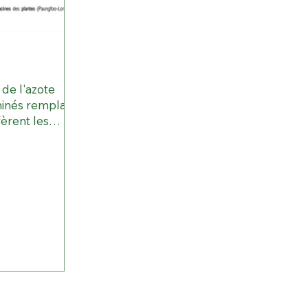
 de l'azote
minés remplace
èrent les