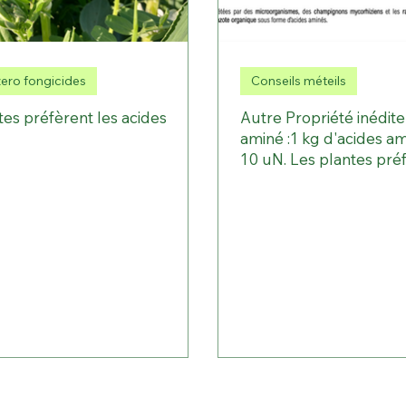
zero fongicides
Conseils méteils
tes préfèrent les acides
Autre Propriété inédite
aminé :1 kg d'acides a
10 uN. Les plantes préf
acides aminés.