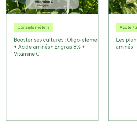
Conseils méteils
Azote / 
Booster ses cultures : Oligo-elements
Les plan
+ Acide aminés+ Engrais 8% +
aminés
Vitamine C