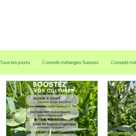
Tous les posts
Conseils mélanges Suisses
Conseils mé
Vigne / arbo
AVANTAGES / Remise
Azote / zero