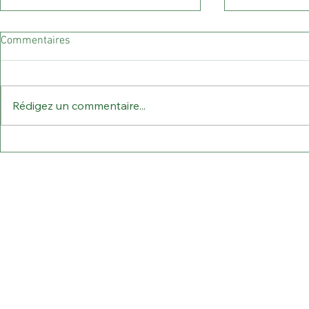
Commentaires
Rédigez un commentaire...
Récolte et ensilage du Maïs
Préparez vos
endommagé par la sécheresse
couverts d'au
: conseils essentiel