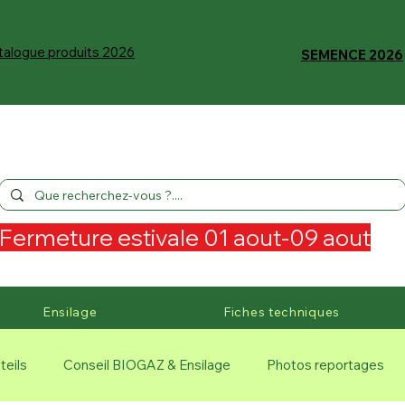
talogue produits 2026
SEMENCE 2026
Fermeture estivale 01 aout-09 aout
Ensilage
Fiches techniques
teils
Conseil BIOGAZ & Ensilage
Photos reportages