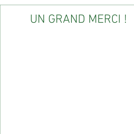
Rations
Stockage de carbone
Cultures
Vign
UN GRAND MERCI !
Azote / zero fongicides