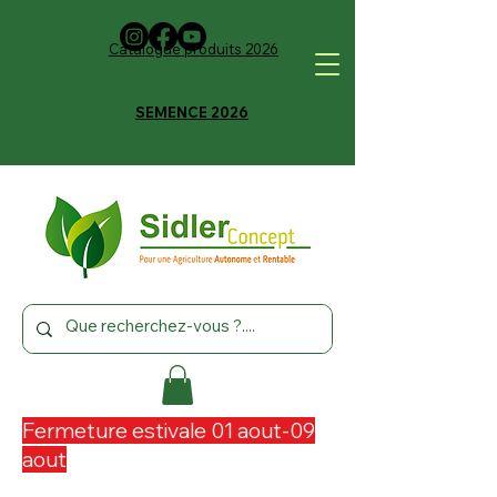
Catalogue produits 2026
SEMENCE 2026
Fermeture estivale 01 aout-09
aout